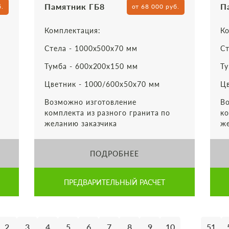
Памятник ГБ8
П
б.
от 68 000 руб.
Комплектация:
Ко
Стела - 1000х500х70 мм
Ст
Тумба - 600х200х150 мм
Ту
Цветник - 1000/600х50х70 мм
Цв
Возможно изготовление
Во
комплекта из разного гранита по
ко
желанию заказчика
же
ПОДРОБНЕЕ
ПРЕДВАРИТЕЛЬНЫЙ РАСЧЕТ
...
2
3
4
5
6
7
8
9
10
51