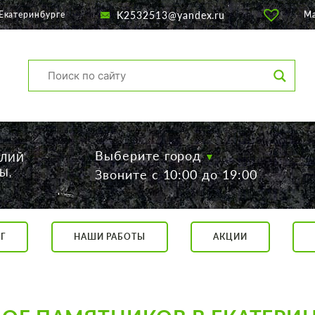
K2532513@yandex.ru
Екатеринбурге
М
Выберите город
ЕЛИЙ
Ы,
Звоните с 10:00 до 19:00
Г
НАШИ РАБОТЫ
АКЦИИ
са, 56
о 19:00
 17:00
говор.