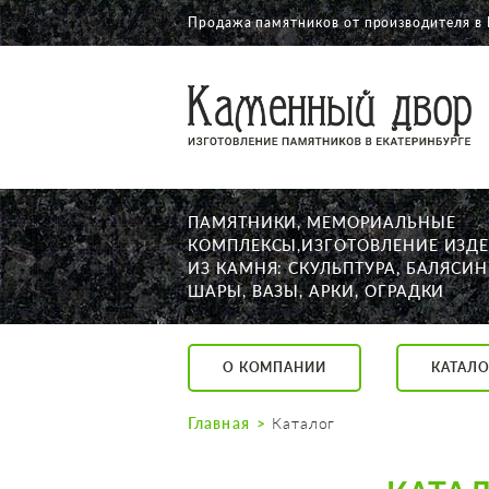
Продажа памятников от производителя в 
О КОМПАНИИ
КАТАЛОГ
НАШИ РАБОТЫ
ПАМЯТНИКИ, МЕМОРИАЛЬНЫЕ
АКЦИИ
КОМПЛЕКСЫ,ИЗГОТОВЛЕНИЕ ИЗД
ИЗ КАМНЯ: СКУЛЬПТУРА, БАЛЯСИН
ДОСТАВКА
ШАРЫ, ВАЗЫ, АРКИ, ОГРАДКИ
КОНТАКТЫ
K2532513@yandex.ru
О КОМПАНИИ
КАТАЛО
Екатеринбург, Щор
Пн. — Пт. с 10:00 д
Главная
Каталог
Суббота с 11:00 до
Воскресенье по до