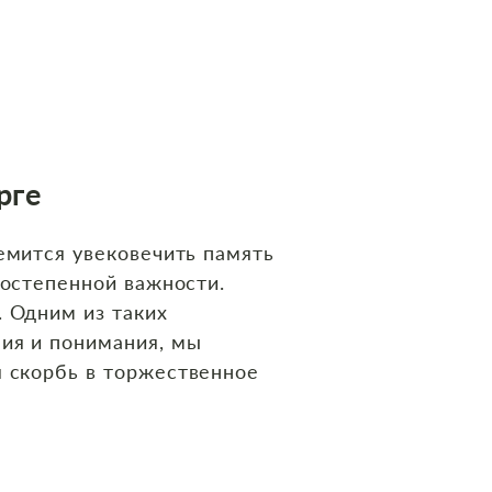
рге
емится увековечить память
востепенной важности.
. Одним из таких
ния и понимания, мы
я скорбь в торжественное