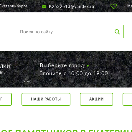
K2532513@yandex.ru
Екатеринбурге
М
Выберите город
ЕЛИЙ
Ы,
Звоните с 10:00 до 19:00
Г
НАШИ РАБОТЫ
АКЦИИ
са, 56
о 19:00
 17:00
говор.