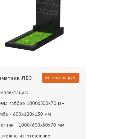
амятник ЛБ3
от 106 000 руб.
мплектация:
ела габбро 1000х500х70 мм
мба - 600х120х150 мм
етник - 1000/600х50х70 мм
зможно изготовление