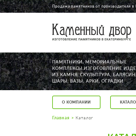
Продажа памятников от производителя в 
О КОМПАНИИ
КАТАЛОГ
НАШИ РАБОТЫ
ПАМЯТНИКИ, МЕМОРИАЛЬНЫЕ
АКЦИИ
КОМПЛЕКСЫ,ИЗГОТОВЛЕНИЕ ИЗД
ИЗ КАМНЯ: СКУЛЬПТУРА, БАЛЯСИН
ДОСТАВКА
ШАРЫ, ВАЗЫ, АРКИ, ОГРАДКИ
КОНТАКТЫ
K2532513@yandex.ru
О КОМПАНИИ
КАТАЛО
Екатеринбург, Щор
Пн. — Пт. с 10:00 д
Главная
Каталог
Суббота с 11:00 до
Воскресенье по до