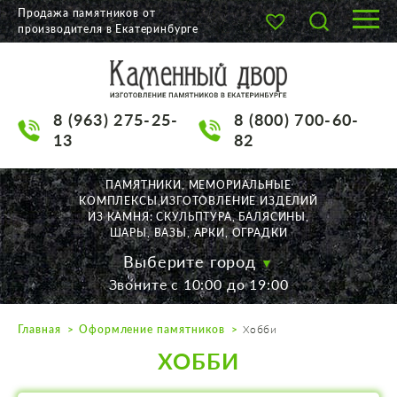
Продажа памятников от
производителя в Екатеринбурге
О КОМПАНИИ
КАТАЛОГ
8 (963) 275-25-
8 (800) 700-60-
НАШИ РАБОТЫ
13
82
АКЦИИ
ПАМЯТНИКИ, МЕМОРИАЛЬНЫЕ
КОМПЛЕКСЫ,ИЗГОТОВЛЕНИЕ ИЗДЕЛИЙ
ДОСТАВКА
ИЗ КАМНЯ: СКУЛЬПТУРА, БАЛЯСИНЫ,
ШАРЫ, ВАЗЫ, АРКИ, ОГРАДКИ
КОНТАКТЫ
Выберите город
Звоните с 10:00 до 19:00
K2532513@yandex.ru
Главная
Оформление памятников
Хобби
Екатеринбург, Щорса, 56
ХОББИ
Пн. — Пт. с 10:00 до 19:00
Суббота с 11:00 до 17:00
Воскресенье по договор.