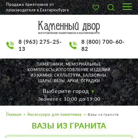
Продажа памятников от
производителя в Екатеринбурге
О КОМПАНИИ
КАТАЛОГ
8 (963) 275-25-
8 (800) 700-60-
НАШИ РАБОТЫ
13
82
АКЦИИ
ПАМЯТНИКИ, МЕМОРИАЛЬНЫЕ
КОМПЛЕКСЫ,ИЗГОТОВЛЕНИЕ ИЗДЕЛИЙ
ДОСТАВКА
ИЗ КАМНЯ: СКУЛЬПТУРА, БАЛЯСИНЫ,
ШАРЫ, ВАЗЫ, АРКИ, ОГРАДКИ
КОНТАКТЫ
Выберите город
Звоните с 10:00 до 19:00
K2532513@yandex.ru
Главная
Аксессуары для памятника
Вазы из гранита
Екатеринбург, Щорса, 56
ВАЗЫ ИЗ ГРАНИТА
Пн. — Пт. с 10:00 до 19:00
Суббота с 11:00 до 17:00
Воскресенье по договор.