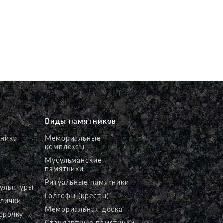
Виды памятников
тника
Мемориальные
комплексы
Мусульманские
памятники
Ритуальные памятники
кульптуры
Голгофы (кресты)
блички
Мемориальная доска
срочку
Стандартные памятники