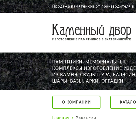
Продажа памятников от производителя в 
О КОМПАНИИ
КАТАЛОГ
НАШИ РАБОТЫ
ПАМЯТНИКИ, МЕМОРИАЛЬНЫЕ
АКЦИИ
КОМПЛЕКСЫ,ИЗГОТОВЛЕНИЕ ИЗД
ИЗ КАМНЯ: СКУЛЬПТУРА, БАЛЯСИН
ДОСТАВКА
ШАРЫ, ВАЗЫ, АРКИ, ОГРАДКИ
КОНТАКТЫ
K2532513@yandex.ru
О КОМПАНИИ
КАТАЛО
Екатеринбург, Щор
Пн. — Пт. с 10:00 д
Главная
Вакансии
Суббота с 11:00 до
Воскресенье по до