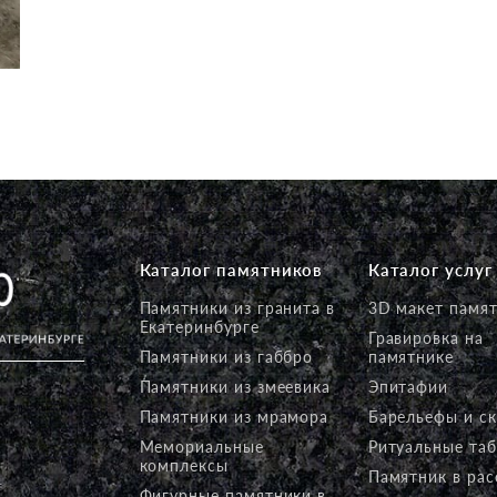
Каталог памятников
Каталог услуг
Памятники из гранита в
3D макет памя
Екатеринбурге
Гравировка на
Памятники из габбро
памятнике
Памятники из змеевика
Эпитафии
Памятники из мрамора
Барельефы и с
Мемориальные
Ритуальные та
комплексы
Памятник в рас
Фигурные памятники в