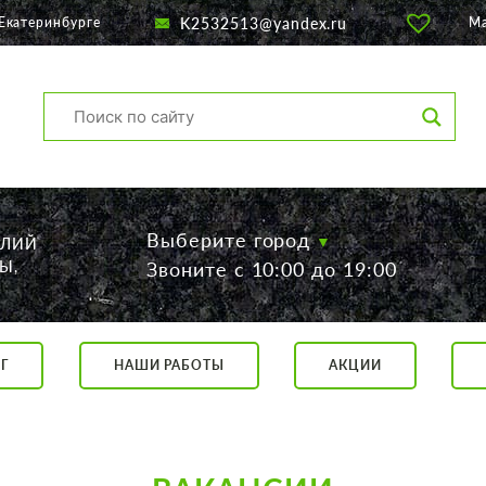
K2532513@yandex.ru
Екатеринбурге
М
Выберите город
ЕЛИЙ
Ы,
Звоните с 10:00 до 19:00
Г
НАШИ РАБОТЫ
АКЦИИ
са, 56
о 19:00
 17:00
говор.