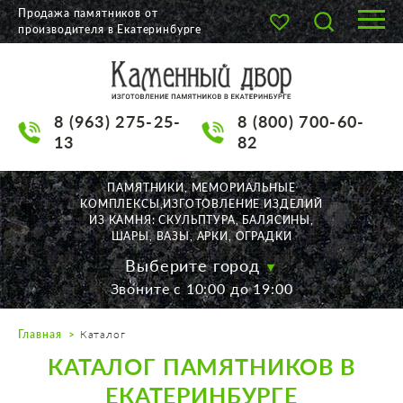
Продажа памятников от
производителя в Екатеринбурге
О КОМПАНИИ
КАТАЛОГ
8 (963) 275-25-
8 (800) 700-60-
НАШИ РАБОТЫ
13
82
АКЦИИ
ПАМЯТНИКИ, МЕМОРИАЛЬНЫЕ
КОМПЛЕКСЫ,ИЗГОТОВЛЕНИЕ ИЗДЕЛИЙ
ДОСТАВКА
ИЗ КАМНЯ: СКУЛЬПТУРА, БАЛЯСИНЫ,
ШАРЫ, ВАЗЫ, АРКИ, ОГРАДКИ
КОНТАКТЫ
Выберите город
Звоните с 10:00 до 19:00
K2532513@yandex.ru
Главная
Каталог
Екатеринбург, Щорса, 56
КАТАЛОГ ПАМЯТНИКОВ В
Пн. — Пт. с 10:00 до 19:00
Суббота с 11:00 до 17:00
ЕКАТЕРИНБУРГЕ
Воскресенье по договор.