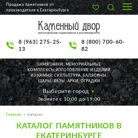
Продажа памятников от
производителя в Екатеринбурге
О КОМПАНИИ
КАТАЛОГ
8 (963) 275-25-
8 (800) 700-60-
НАШИ РАБОТЫ
13
82
АКЦИИ
ПАМЯТНИКИ, МЕМОРИАЛЬНЫЕ
КОМПЛЕКСЫ,ИЗГОТОВЛЕНИЕ ИЗДЕЛИЙ
ДОСТАВКА
ИЗ КАМНЯ: СКУЛЬПТУРА, БАЛЯСИНЫ,
ШАРЫ, ВАЗЫ, АРКИ, ОГРАДКИ
КОНТАКТЫ
Выберите город
Звоните с 10:00 до 19:00
K2532513@yandex.ru
Главная
Каталог
Екатеринбург, Щорса, 56
КАТАЛОГ ПАМЯТНИКОВ В
Пн. — Пт. с 10:00 до 19:00
Суббота с 11:00 до 17:00
ЕКАТЕРИНБУРГЕ
Воскресенье по договор.