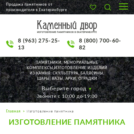
Продажа памятников от
производителя в Екатеринбурге
О КОМПАНИИ
КАТАЛОГ
8 (963) 275-25-
8 (800) 700-60-
НАШИ РАБОТЫ
13
82
АКЦИИ
ПАМЯТНИКИ, МЕМОРИАЛЬНЫЕ
КОМПЛЕКСЫ,ИЗГОТОВЛЕНИЕ ИЗДЕЛИЙ
ДОСТАВКА
ИЗ КАМНЯ: СКУЛЬПТУРА, БАЛЯСИНЫ,
ШАРЫ, ВАЗЫ, АРКИ, ОГРАДКИ
КОНТАКТЫ
Выберите город
Звоните с 10:00 до 19:00
K2532513@yandex.ru
Главная
Изготовление памятника
Екатеринбург, Щорса, 56
ИЗГОТОВЛЕНИЕ ПАМЯТНИКА
Пн. — Пт. с 10:00 до 19:00
Суббота с 11:00 до 17:00
Воскресенье по договор.