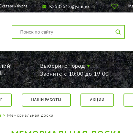
K2532513@yandex.ru
Екатеринбурге
М
Выберите город
ЕЛИЙ
Ы,
Звоните с 10:00 до 19:00
Г
НАШИ РАБОТЫ
АКЦИИ
са, 56
о 19:00
а
Мемориальная доска
 17:00
говор.