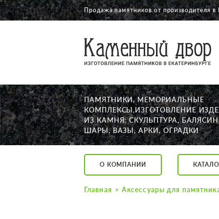
Продажа памятников от производителя в 
О КОМПАНИИ
КАТАЛОГ
НАШИ РАБОТЫ
ПАМЯТНИКИ, МЕМОРИАЛЬНЫЕ
АКЦИИ
КОМПЛЕКСЫ,ИЗГОТОВЛЕНИЕ ИЗД
ИЗ КАМНЯ: СКУЛЬПТУРА, БАЛЯСИН
ДОСТАВКА
ШАРЫ, ВАЗЫ, АРКИ, ОГРАДКИ
КОНТАКТЫ
K2532513@yandex.ru
О КОМПАНИИ
КАТАЛО
Екатеринбург, Щор
Пн. — Пт. с 10:00 д
Главная
Аксессуары для памятник
Суббота с 11:00 до
Воскресенье по до