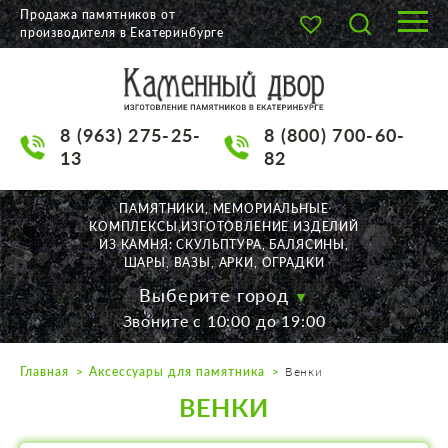
Продажа памятников от
производителя в Екатеринбурге
О КОМПАНИИ
КАТАЛОГ
8 (963) 275-25-
8 (800) 700-60-
НАШИ РАБОТЫ
13
82
АКЦИИ
ПАМЯТНИКИ, МЕМОРИАЛЬНЫЕ
КОМПЛЕКСЫ,ИЗГОТОВЛЕНИЕ ИЗДЕЛИЙ
ДОСТАВКА
ИЗ КАМНЯ: СКУЛЬПТУРА, БАЛЯСИНЫ,
ШАРЫ, ВАЗЫ, АРКИ, ОГРАДКИ
КОНТАКТЫ
Выберите город
Звоните с 10:00 до 19:00
K2532513@yandex.ru
Главная
Аксессуары для памятника
Венки
Екатеринбург, Щорса, 56
ВЕНКИ
Пн. — Пт. с 10:00 до 19:00
Суббота с 11:00 до 17:00
Воскресенье по договор.