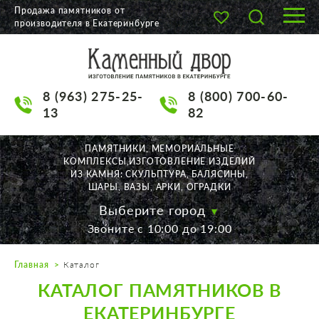
Продажа памятников от
производителя в Екатеринбурге
О КОМПАНИИ
КАТАЛОГ
8 (963) 275-25-
8 (800) 700-60-
НАШИ РАБОТЫ
13
82
АКЦИИ
ПАМЯТНИКИ, МЕМОРИАЛЬНЫЕ
КОМПЛЕКСЫ,ИЗГОТОВЛЕНИЕ ИЗДЕЛИЙ
ДОСТАВКА
ИЗ КАМНЯ: СКУЛЬПТУРА, БАЛЯСИНЫ,
ШАРЫ, ВАЗЫ, АРКИ, ОГРАДКИ
КОНТАКТЫ
Выберите город
Звоните с 10:00 до 19:00
K2532513@yandex.ru
Главная
Каталог
Екатеринбург, Щорса, 56
КАТАЛОГ ПАМЯТНИКОВ В
Пн. — Пт. с 10:00 до 19:00
Суббота с 11:00 до 17:00
ЕКАТЕРИНБУРГЕ
Воскресенье по договор.