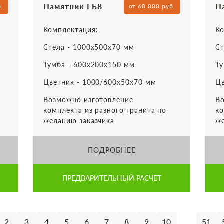
Памятник ГБ8
П
б.
от 68 000 руб.
Комплектация:
Ко
Стела - 1000х500х70 мм
Ст
Тумба - 600х200х150 мм
Ту
Цветник - 1000/600х50х70 мм
Цв
Возможно изготовление
Во
комплекта из разного гранита по
ко
желанию заказчика
же
ПОДРОБНЕЕ
ПРЕДВАРИТЕЛЬНЫЙ РАСЧЕТ
...
2
3
4
5
6
7
8
9
10
51