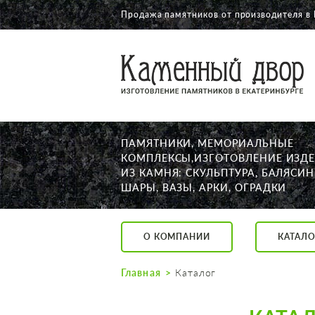
Продажа памятников от производителя в 
О КОМПАНИИ
КАТАЛОГ
НАШИ РАБОТЫ
ПАМЯТНИКИ, МЕМОРИАЛЬНЫЕ
АКЦИИ
КОМПЛЕКСЫ,ИЗГОТОВЛЕНИЕ ИЗД
ИЗ КАМНЯ: СКУЛЬПТУРА, БАЛЯСИН
ДОСТАВКА
ШАРЫ, ВАЗЫ, АРКИ, ОГРАДКИ
КОНТАКТЫ
K2532513@yandex.ru
О КОМПАНИИ
КАТАЛО
Екатеринбург, Щор
Пн. — Пт. с 10:00 д
Главная
Каталог
Суббота с 11:00 до
Воскресенье по до