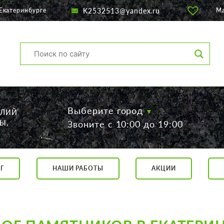
K2532513@yandex.ru
Екатеринбурге
М
Выберите город
ЕЛИЙ
Ы,
Звоните с 10:00 до 19:00
Г
НАШИ РАБОТЫ
АКЦИИ
са, 56
о 19:00
 17:00
говор.